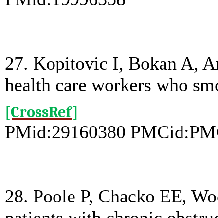
27. Kopitovic I, Bokan A, A
health care workers who sm
[CrossRef]
PMid:29160380 PMCid:PM
28. Poole P, Chacko EE, Woo
patients with chronic obstr