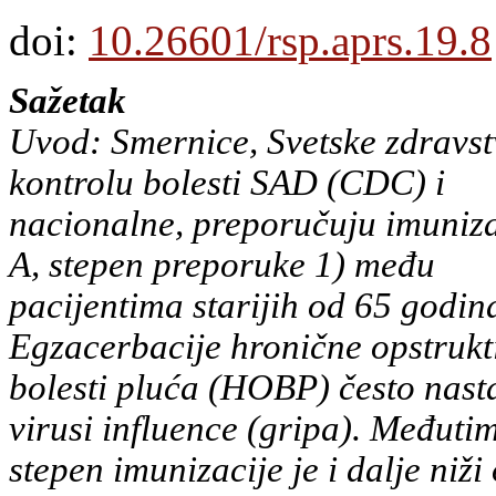
doi:
10.26601/rsp.aprs.19.8
Sažetak
Uvod: Smernice, Svetske zdravst
kontrolu bolesti SAD (CDC) i
nacionalne, preporučuju imunizac
A, stepen preporuke 1) među
pacijentima starijih od 65 godi
Egzacerbacije hronične opstrukt
bolesti pluća (HOBP) često nasta
virusi influence (gripa). Međutim
stepen imunizacije je i dalje niž