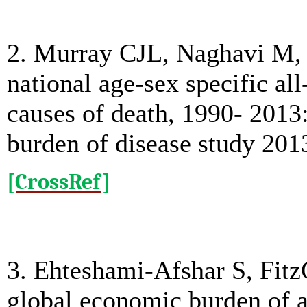
2. Murray CJL, Naghavi M, W
national age-sex specific al
causes of death, 1990- 2013:
burden of disease study 201
[CrossRef]
3. Ehteshami-Afshar S, Fit
global economic burden of 