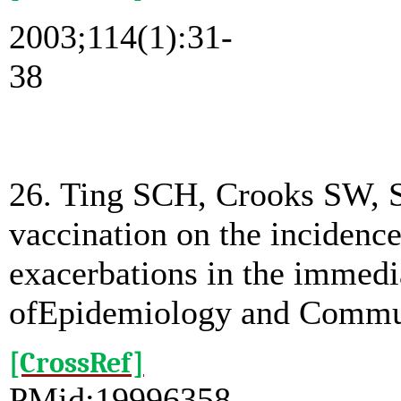
2003;114(1):31-
38
26. Ting SCH, Crooks SW, So
vaccination on the incidenc
exacerbations in the immedi
ofEpidemiology and Commun
[CrossRef]
PMid:19996358