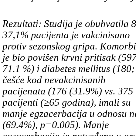
Rezultati: Studija je obuhvatila
37,1% pacijenta je vakcinisano
protiv sezonskog gripa. Komorbid
je bio povišen krvni pritisak (597
71.1 %) i diabetes mellitus (18
češće kod nevakcinisanih
pacijenata (176 (31.9%) vs. 375 
pacijenti (≥65 godina), imali su
manje egzacerbacija u odnosu n
(69.4%), p=0.005). Manje