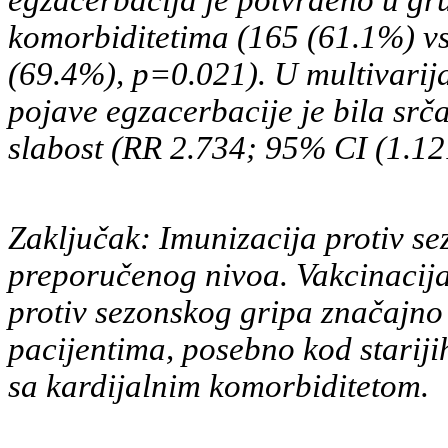
egzacerbacija je potvrđeno u gru
komorbiditetima (165 (61.1%) vs
(69.4%), p=0.021). U multivarija
pojave egzacerbacije je bila srč
slabost (RR 2.734; 95% CI (1.12
Zaključak: Imunizacija protiv se
preporučenog nivoa. Vakcinacij
protiv sezonskog gripa značajn
pacijentima, posebno kod starijih
sa kardijalnim komorbiditetom.