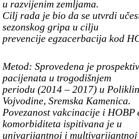
u razvijenim zemljama.
Cilj rada je bio da se utvrdi učes
sezonskog gripa u cilju
prevencije egzacerbacija kod H
Metod: Sprovedena je prospekti
pacijenata u trogodišnjem
periodu (2014 – 2017) u Poliklini
Vojvodine, Sremska Kamenica.
Povezanost vakcinacije i HOBP eg
komorbiditeta ispitivana je u
univarijantnoj i multivarijantnoj 