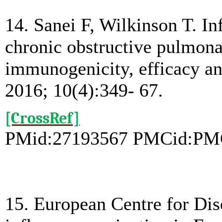
14. Sanei F, Wilkinson T. In
chronic obstructive pulmona
immunogenicity, efficacy an
2016; 10(4):349- 67.
[CrossRef]
PMid:27193567 PMCid:PM
15. European Centre for Dis