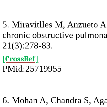
5. Miravitlles M, Anzueto A.
chronic obstructive pulmon
21(3):278-83.
[CrossRef]
PMid:25719955
6. Mohan A, Chandra S, Agar