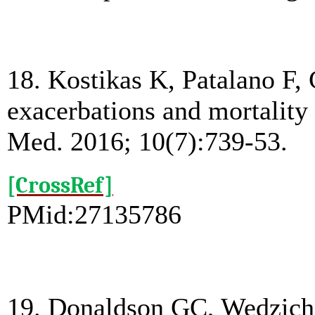
18. Kostikas K, Patalano F,
exacerbations and mortality
Med. 2016; 10(7):739-53.
[CrossRef]
PMid:27135786
19. Donaldson GC, Wedzich