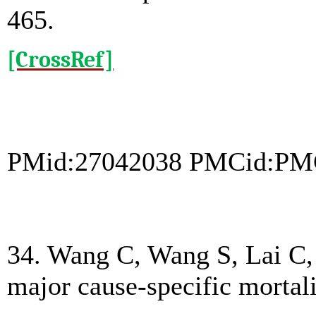
465.
[CrossRef]
PMid:27042038 PMCid:PM
34. Wang C, Wang S, Lai C, 
major cause-specific mortal