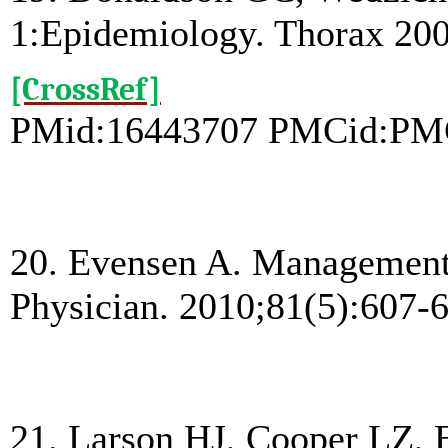
1:Epidemiology. Thorax 200
[CrossRef]
PMid:16443707 PMCid:PM
20. Evensen A. Managemen
Physician. 2010;81(5):607-
21. Larson HJ, Cooper LZ, Es