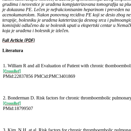
grudima i nesvestice je urađena kompjuterizovana tomografija sa p
je dokazana PE. Lečen je nefrakcionisanim heparinom i preveden na 
acenokumarolom. Nakon ponovnog recidiva PE koji se desio zbog ne
terapije, bolesniku je urađena kateterizacija desnog srca i pulmoangi
komisijski odlučeno da se bolesnik uputi u ekspertski centar u Nemač
koja je urađena i bolesnik je izlečen.
Full Article (PDF)
Literatura
1. William R and all Evaluation of Patient with chronic thomboembo
[CrossRef]
PMid:22837856 PMCid:PMC3401869
2. Bonderman D. Risk factors for chronic thromboembolic pulmonary
[CrossRef]
PMid:18799507
3. Kim. N.H. at al. Risk factors for chronic thromboembolic pulmon