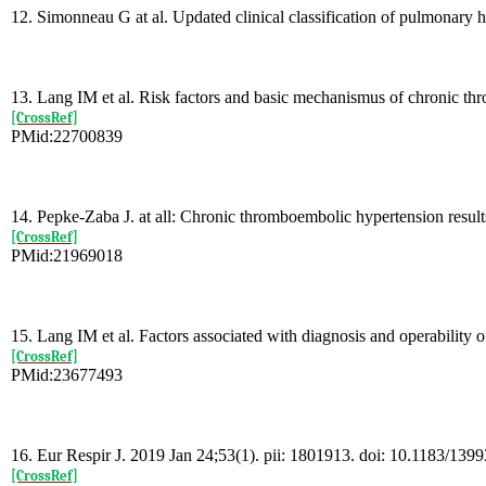
12. Simonneau G at al. Updated clinical classification of pulmonary
13. Lang IM et al. Risk factors and basic mechanismus of chronic t
[CrossRef]
PMid:22700839
14. Pepke-Zaba J. at all: Chronic thromboembolic hypertension result
[CrossRef]
PMid:21969018
15. Lang IM et al. Factors associated with diagnosis and operabili
[CrossRef]
PMid:23677493
16. Eur Respir J. 2019 Jan 24;53(1). pii: 1801913. doi: 10.1183/139
[CrossRef]