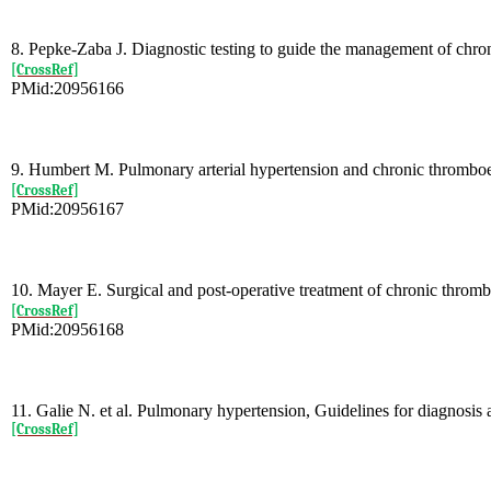
8. Pepke-Zaba J. Diagnostic testing to guide the management of ch
[CrossRef]
PMid:20956166
9. Humbert M. Pulmonary arterial hypertension and chronic thrombo
[CrossRef]
PMid:20956167
10. Mayer E. Surgical and post-operative treatment of chronic thro
[CrossRef]
PMid:20956168
11. Galie N. et al. Pulmonary hypertension, Guidelines for diagnosi
[CrossRef]