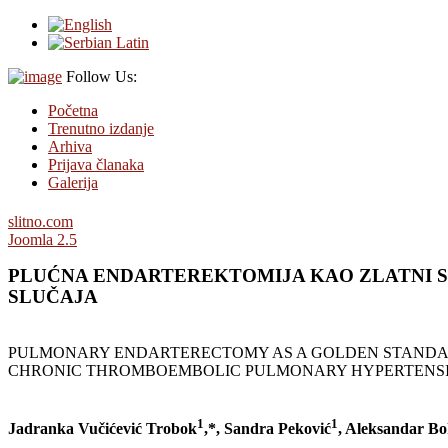
Follow Us:
Početna
Trenutno izdanje
Arhiva
Prijava članaka
Galerija
slitno.com
Joomla 2.5
PLUĆNA ENDARTEREKTOMIJA KAO ZLATNI S
SLUČAJA
PULMONARY ENDARTERECTOMY AS A GOLDEN STANDAR
CHRONIC THROMBOEMBOLIC PULMONARY HYPERTENSIO
1
1
Jadranka Vučićević Trobok
,*, Sandra Peković
, Aleksandar B