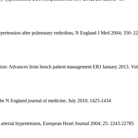
hypertension after pulmonary embolism, N England J Med 2004; 350: 2
sion: Advances from bench patient management ERJ January 2013. Vol.
 the N England journal of medicine, July 2010; 1425-1434
y arterial hypertension, European Heart Journal 2004; 25: 2243-22785