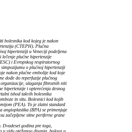
iti bolesnika kod kojeg je nakon
ertenzija (CTEPH). Plućna
oj hipertenziji u Veneciji podeljena
 lečenje plućne hipertenzije
(ESC) i Evropskog respiratornog
simpozijumu o plućnoj hipertenziji
aje nakon plućne embolije kod koje
 ne dođe do reperfuzije plućnog
rganizacije, ulaganja fibroznih niti
e hipertenzije i opterećenja desnog
talni ishod takvih bolesnika
boze in situ. Bolesnici kod kojih
omijom (PEA). To je zlatni standard
na angioplastika (BPA) se primenjuje
su začepljene sitne periferne grane
 Dvadeset godina pre toga,
 u vidu otežanog disanja, bolova u