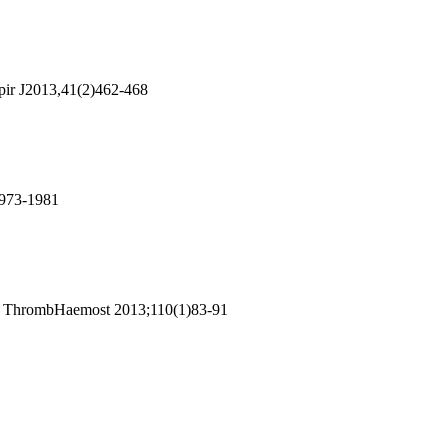
spir J2013,41(2)462-468
 1973-1981
tudy ThrombHaemost 2013;110(1)83-91