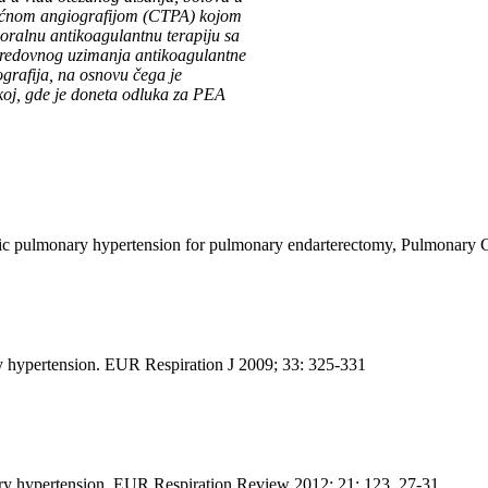
lućnom angiografijom (CTPA) kojom
oralnu antikoagulantnu terapiju sa
redovnog uzimanja antikoagulantne
ografija, na osnovu čega je
koj, gde je doneta odluka za PEA
lic pulmonary hypertension for pulmonary endarterectomy, Pulmonary C
 hypertension. EUR Respiration J 2009; 33: 325-331
ary hypertension, EUR Respiration Review 2012; 21: 123, 27-31