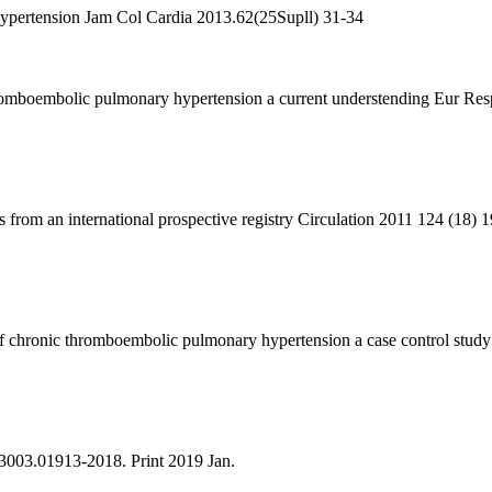
 hypertension Jam Col Cardia 2013.62(25Supll) 31-34
hromboembolic pulmonary hypertension a current understending Eur Re
s from an international prospective registry Circulation 2011 124 (18)
ty of chronic thromboembolic pulmonary hypertension a case control s
93003.01913-2018. Print 2019 Jan.