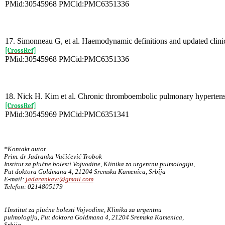
PMid:30545968 PMCid:PMC6351336
17. Simonneau G, et al. Haemodynamic definitions and updated clinica
[CrossRef]
PMid:30545968 PMCid:PMC6351336
18. Nick H. Kim et al. Chronic thromboembolic pulmonary hypertensi
[CrossRef]
PMid:30545969 PMCid:PMC6351341
*Kontakt autor
Prim. dr Jadranka Vučićević Trobok
Institut za plućne bolesti Vojvodine, Klinika za urgentnu pulmologiju,
Put doktora Goldmana 4, 21204 Sremska Kamenica, Srbija
E-mail:
jadarankavt@gmail.com
Telefon: 0214805179
1Institut za plućne bolesti Vojvodine, Klinika za urgentnu
pulmologiju, Put doktora Goldmana 4, 21204 Sremska Kamenica,
Srbija