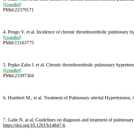
[CrossRef]
PMid:22379171
4. Pengo V. et al. Incidence of chronic thromboembolic pulmonary 
[CrossRef]
PMid:15163775
5. Pepke-Zaba J. et al. Chronic thromboembolic pulmonary hyperten
[CrossRef]
PMid:23397304
6. Humbert M., et al. Treatment of Pulmonary arterial Hypertension,
7. Galie N. at al. Guidelines on diagnosis and treatment of pulmonar
https://doi.org/10.1201/b14847-6