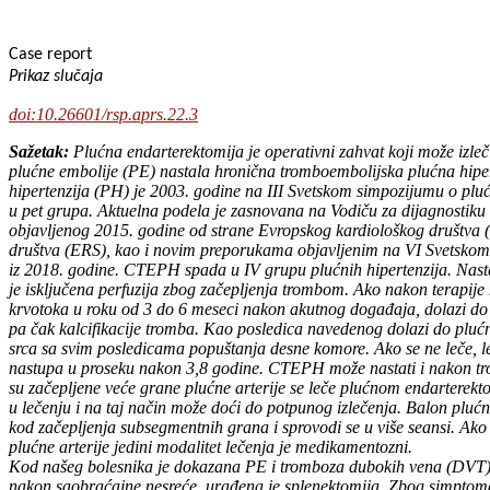
Case report
Prikaz slučaja
doi:10.26601/rsp.aprs.22.3
Sažetak:
Plućna endarterektomija je operativni zahvat koji može izleč
plućne embolije (PE) nastala hronična tromboembolijska plućna hip
hipertenzija (PH) je 2003. godine na III Svetskom simpozijumu o plućn
u pet grupa. Aktuelna podela je zasnovana na Vodiču za dijagnostiku i
objavljenog 2015. godine od strane Evropskog kardiološkog društva 
društva (ERS), kao i novim preporukama objavljenim na VI Svetskom 
iz 2018. godine. CTEPH spada u IV grupu plućnih hipertenzija. Nast
je isključena perfuzija zbog začepljenja trombom. Ako nakon terapije
krvotoka u roku od 3 do 6 meseci nakon akutnog događaja, dolazi do o
pa čak kalcifikacije tromba. Kao posledica navedenog dolazi do plućn
srca sa svim posledicama popuštanja desne komore. Ako se ne leče, le
nastupa u proseku nakon 3,8 godine. CTEPH može nastati i nakon trom
su začepljene veće grane plućne arterije se leče plućnom endarterekt
u lečenju i na taj način može doći do potpunog izlečenja. Balon pluć
kod začepljenja subsegmentnih grana i sprovodi se u više seansi. Ako 
plućne arterije jedini modalitet lečenja je medikamentozni.
Kod našeg bolesnika je dokazana PE i tromboza dubokih vena (DVT).
nakon saobraćajne nesreće, urađena je splenektomija. Zbog simptoma